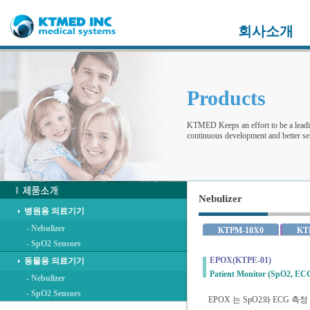
회사소개
Products
KTMED Keeps an effort to be a leadi
continuous development and better ser
Nebulizer
병원용 의료기기
- Nebulizer
KTPM-10X0
KT
- SpO2 Sensors
EPOX(KTPE-01)
동물용 의료기기
Patient Monitor (SpO2, EC
- Nebulizer
- SpO2 Sensors
EPOX 는 SpO2와 ECG