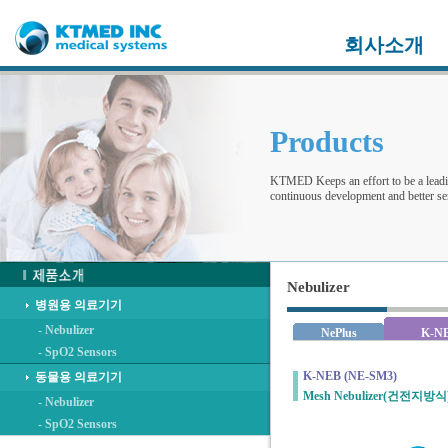
회사소개
Products
KTMED Keeps an effort to be a leadi
continuous development and better ser
Nebulizer
병원용 의료기기
- Nebulizer
NePlus
K-N
- SpO2 Sensors
K-NEB (NE-SM3)
동물용 의료기기
Mesh Nebulizer(건전지방식
- Nebulizer
- SpO2 Sensors