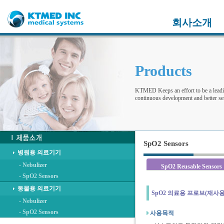
회사소개
Products
KTMED Keeps an effort to be a leadi
continuous development and better ser
SpO2 Sensors
병원용 의료기기
- Nebulizer
SpO2 Reusable Sensors
- SpO2 Sensors
동물용 의료기기
SpO2 의료용 프로브(재사용
- Nebulizer
- SpO2 Sensors
사용목적