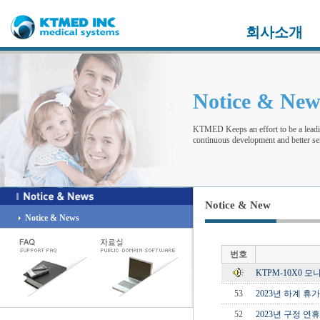
회사소개
Notice & Ne
KTMED Keeps an effort to be a leadi
continuous development and better ser
Notice & New
Notice & News
번호
KTPM-10X0 
53
2023년 하계 휴가 
52
2023년 구정 연휴 