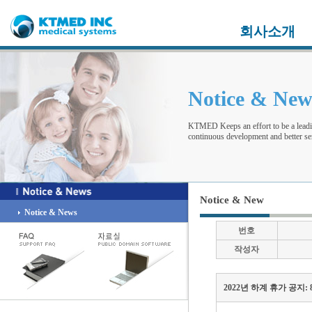
회사소개
Notice & Ne
KTMED Keeps an effort to be a leadi
continuous development and better ser
Notice & New
Notice & News
번호
작성자
2022년 하계 휴가 공지: 8