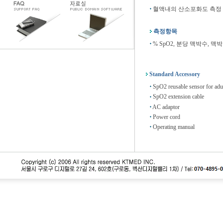
혈액내의 산소포화도 측정
측정항목
% SpO2, 분당 맥박수, 맥
Standard Accessory
SpO2 reusable sensor for adu
SpO2 extension cable
AC adaptor
Power cord
Operating manual