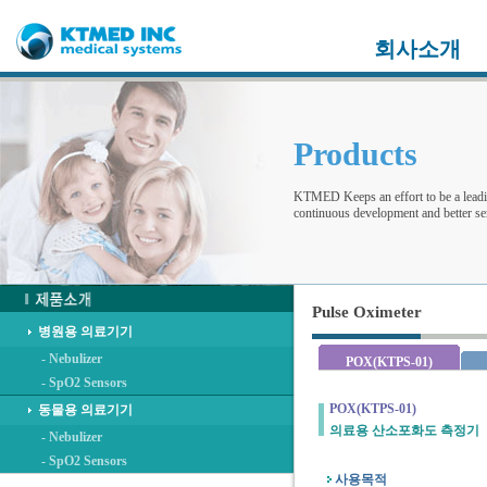
회사소개
Products
KTMED Keeps an effort to be a leadi
continuous development and better ser
Pulse Oximeter
병원용 의료기기
- Nebulizer
POX(KTPS-01)
- SpO2 Sensors
POX(KTPS-01)
동물용 의료기기
의료용 산소포화도 측정기
- Nebulizer
- SpO2 Sensors
사용목적