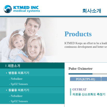
회사소개
Products
KTMED Keeps an effort to be a leadi
continuous development and better ser
Pulse Oximeter
병원용 의료기기
- Nebulizer
POX(KTPS-01)
- SpO2 Sensors
OXYBEAT
동물용 의료기기
의료용 산소포화도 측정기
- Nebulizer
- SpO2 Sensors